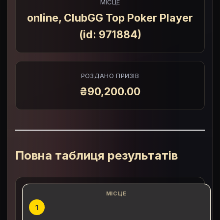
МІСЦЕ
online, ClubGG Top Poker Player
(id: 971884)
РОЗДАНО ПРИЗІВ
₴90,200.00
Повна таблиця результатів
1