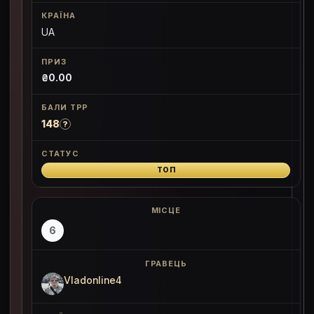
UA
₴0.00
148
?
ТОП
6
Vladonline4