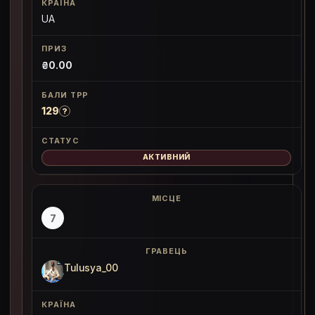
UA
₴0.00
129
?
АКТИВНИЙ
7
Tulusya_00