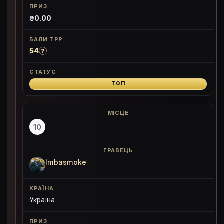
₴0.00
54
?
ТОП
10
Imbasmoke
Україна