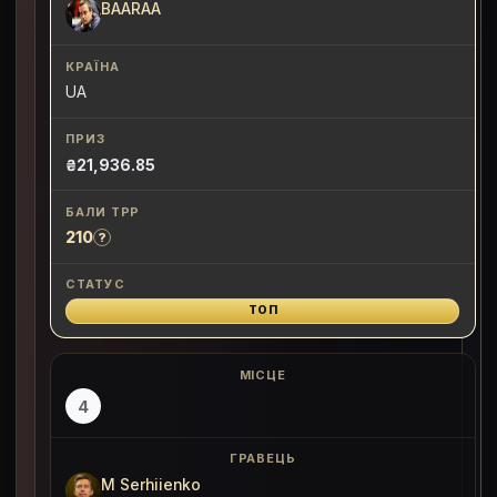
BAARAA
UA
₴21,936.85
210
?
ТОП
4
M Serhiienko