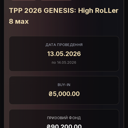
TPP 2026 GENESIS: High RoLLer
8 мах
ДАТА ПРОВЕДЕННЯ
13.05.2026
по 14.05.2026
BUY-IN
₴5,000.00
ПРИЗОВИЙ ФОНД
₴90,200.00