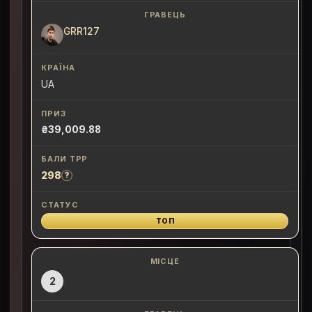
GRR127
UA
₴39,009.88
298
?
ТОП
2