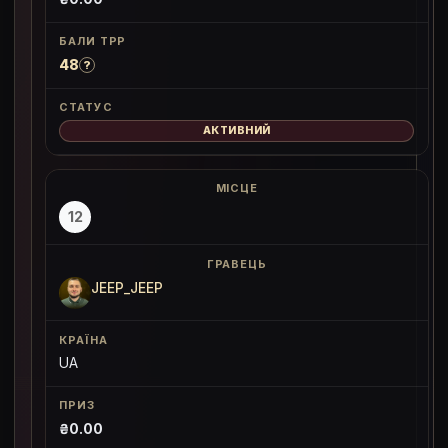
48
?
АКТИВНИЙ
12
JEEP_JEEP
UA
₴0.00