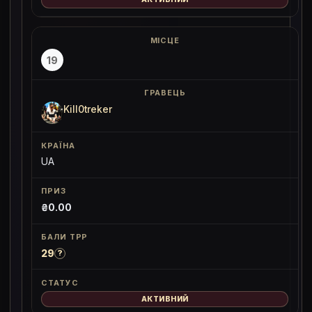
19
Kill0treker
UA
₴0.00
29
?
АКТИВНИЙ