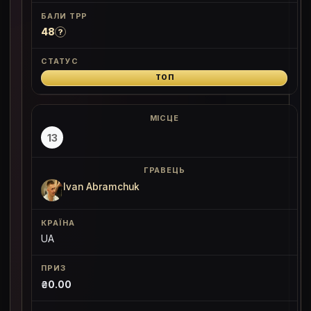
48
?
ТОП
13
Ivan Abramchuk
UA
₴0.00