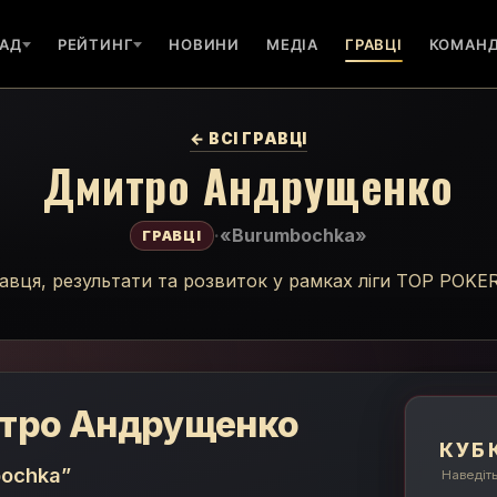
АД
РЕЙТИНГ
НОВИНИ
МЕДІА
ГРАВЦІ
КОМАН
← ВСІ ГРАВЦІ
Дмитро Андрущенко
·
«Burumbochka»
ГРАВЦІ
равця, результати та розвиток у рамках ліги TOP POKE
тро Андрущенко
КУБ
ochka”
Наведіть