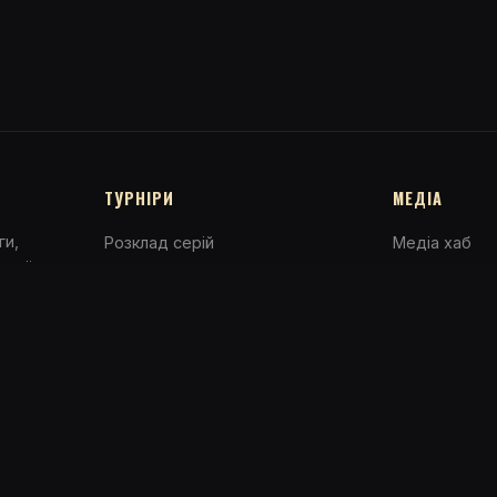
ТУРНІРИ
МЕДІА
ги,
Розклад серій
Медіа хаб
ьшої
Рейтинг гравців
Прямі трансл
Hall of Champions
Відео
Результати ігор
Новини
Події
Гравці