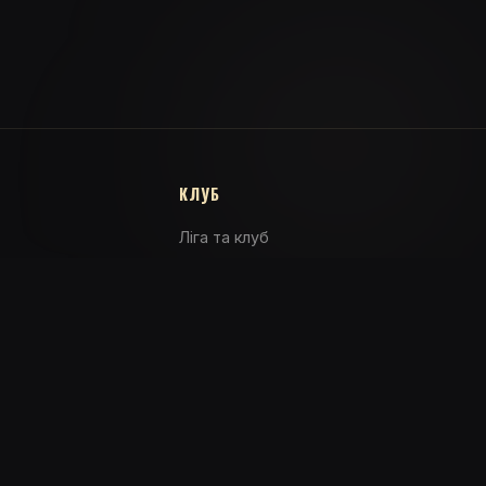
КЛУБ
Ліга та клуб
яції
Магазин
info@pokerplayers.top
Політика конфіденційності
Умови використання