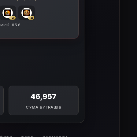
+20
+25
 місій:
65
б.
46,957
СУМА ВИГРАШІВ