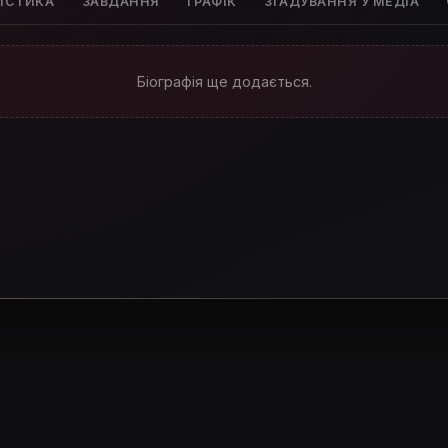
ИСТИКА
ЗАВДАННЯ
ГРАФІК
ЗГАДУВАННЯ У МЕДІА
Біографія ще додається.