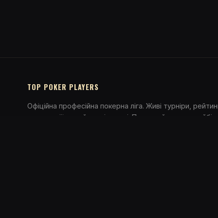
TOP POKER PLAYERS
Офіційна професійна покерна ліга. Живі турніри, рейтин
трансляції та найкращі гравці. Приєднуйтесь до найбіл
покерної спільноти.
© 2026 Top Poker Players. Всі права захищені.