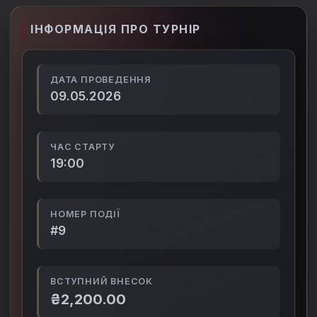
ІНФОРМАЦІЯ ПРО ТУРНІР
ДАТА ПРОВЕДЕННЯ
09.05.2026
ЧАС СТАРТУ
19:00
НОМЕР ПОДІЇ
#9
ВСТУПНИЙ ВНЕСОК
₴2,200.00