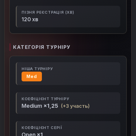
ПІЗНЯ РЕЄСТРАЦІЯ (ХВ)
120 хв
КАТЕГОРІЯ ТУРНІРУ
НІША ТУРНІРУ
Med
КОЕФІЦІЄНТ ТУРНІРУ
Medium
×1,25
(+3 участь)
КОЕФІЦІЄНТ СЕРІЇ
Open
×1