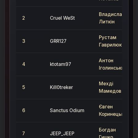
Владислав
2
Cruel WeSt
Литкін
Рустам
3
GRR127
Гаврилюк
Антон
4
ktotam97
Іголинський
Мехді
5
Kill0treker
Мамедов
Євген
6
Sanctus Odium
Коринецький
Богдан
7
JEEP_JEEP
Гишко