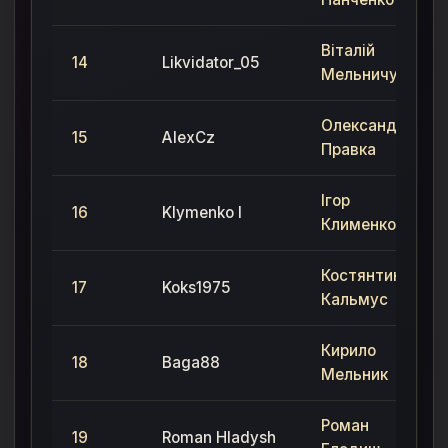
Віталій
14
Likvidator_05
Мельничук
Олександр
15
AlexCz
Правка
Ігор
16
Klymenko I
Клименко
Костянтин
17
Koks1975
Кальмус
Кирило
18
Baga88
Мельник
Роман
19
Roman Hladysh