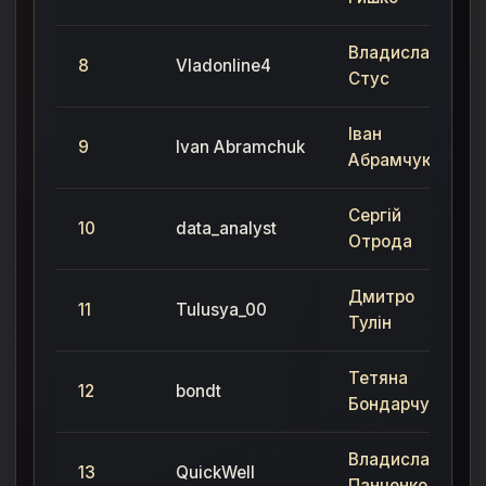
Владислав
8
Vladonline4
Стус
Іван
9
Ivan Abramchuk
Абрамчук
Сергій
10
data_analyst
Отрода
Дмитро
11
Tulusya_00
Тулін
Тетяна
12
bondt
Бондарчук
Владислав
13
QuickWell
Панченко