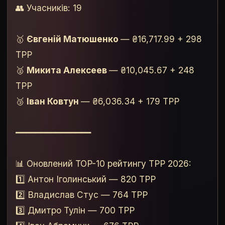
👥 Учасників: 19
🥇
Євгеній Матюшенко
— ₴16,717.99 + 298
TPP
🥈
Микита Алексеев
— ₴10,045.67 + 248
TPP
🥉
Іван Ковтун
— ₴6,036.34 + 179 TPP
━━━━━━━━━━━━━━━
📊 Оновлений TOP-10 рейтингу TPP 2026:
1️⃣ Антон Іголинський — 820 TPP
2️⃣ Владислав Стус — 764 TPP
3️⃣ Дмитро Тулін — 700 TPP