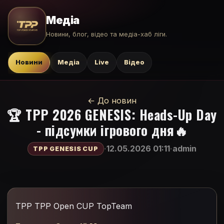
Медіа
Новини, блог, відео та медіа-хаб ліги.
Новини
Медіа
Live
Відео
← До новин
🏆 TPP 2026 GENESIS: Heads-Up Day
- підсумки ігрового дня🔥
·
12.05.2026 01:11
·
admin
TPP GENESIS CUP
TPP
TPP Open CUP
TopTeam