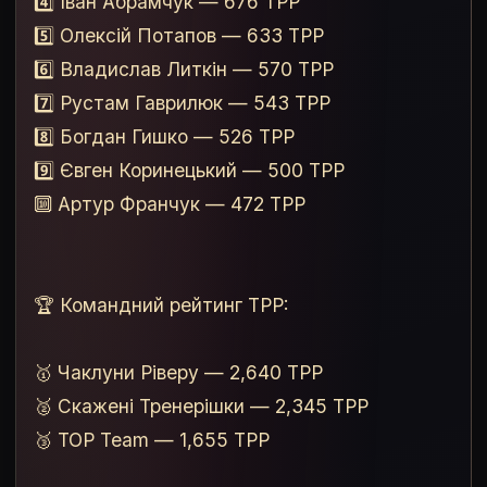
4️⃣ Іван Абрамчук — 676 TPP
5️⃣ Олексій Потапов — 633 TPP
6️⃣ Владислав Литкін — 570 TPP
7️⃣ Рустам Гаврилюк — 543 TPP
8️⃣ Богдан Гишко — 526 TPP
9️⃣ Євген Коринецький — 500 TPP
🔟 Артур Франчук — 472 TPP
🏆 Командний рейтинг TPP:
🥇 Чаклуни Ріверу — 2,640 TPP
🥈 Скажені Тренерішки — 2,345 TPP
🥉 TOP Team — 1,655 TPP