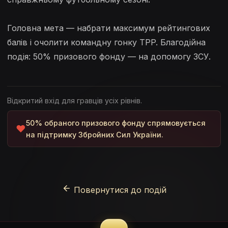
Головна мета — набрати максимум рейтингових
балів і очолити командну гонку TPP. Благодійна
подія: 50% призового фонду — на допомогу ЗСУ.
Відкритий вхід для гравців усіх рівнів.
50% обраного призового фонду спрямовується
♥
на підтримку Збройних Сил України.
Повернутися до подій