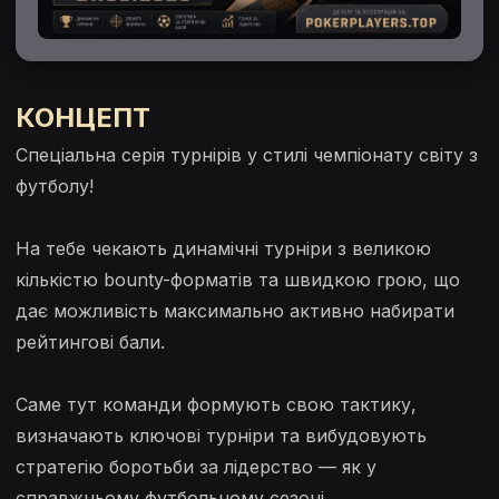
КОНЦЕПТ
Спеціальна серія турнірів у стилі чемпіонату світу з
футболу!
На тебе чекають динамічні турніри з великою
кількістю bounty-форматів та швидкою грою, що
дає можливість максимально активно набирати
рейтингові бали.
Саме тут команди формують свою тактику,
визначають ключові турніри та вибудовують
стратегію боротьби за лідерство — як у
справжньому футбольному сезоні.