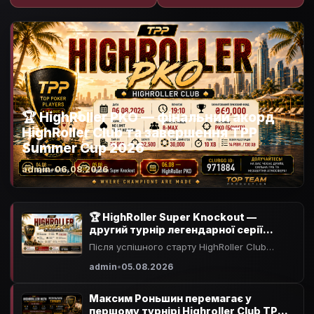
🏆 HighRoller PKO — фінальний акорд
HighRoller Club та завершення TPP
Summer Cup 2026
admin
•
06.08.2026
🏆 HighRoller Super Knockout —
другий турнір легендарної серії
HighRoller Club
Після успішного старту HighRoller Club
команда TOP TEAM Production запрошує
admin
•
05.08.2026
всіх поціновувачів великого покеру на
другу подію серії — HighRoller Super
Максим Роньшин перемагає у
Knockout.
першому турнірі Highroller Club TPP