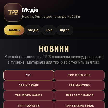
Медіа
Новини, блог, відео та медіа-хаб ліги.
Новини
Медіа
Live
Відео
НОВИНИ
Усе найцікавіше з ліги TPP: оновлення сезону, репортажі
з турнірів і матеріали для тих, хто стежить за лігою.
УСІ
TPP OPEN CUP
TPP KICKOFF
TPP MASTERS
TPP MIXED GAMES
TPP LAST CHANCE
TPP PLAYOFFS
TPP SEASON FINAL